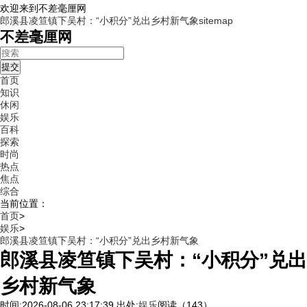
欢迎来到不差毫厘网
郎溪县凌笪镇下吴村：“小积分”兑出乡村新气象
sitemap
不差毫厘网
首页
知识
休闲
娱乐
百科
探索
时尚
热点
焦点
综合
当前位置：
首页
>
娱乐
>
郎溪县凌笪镇下吴村：“小积分”兑出乡村新气象
郎溪县凌笪镇下吴村：“小积分”兑出
乡村新气象
时间:2026-08-06 23:17:39
出处:
娱乐
阅读（143）