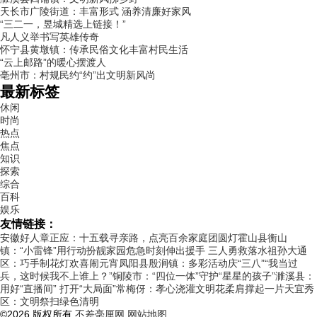
天长市广陵街道：丰富形式 涵养清廉好家风
“三二一，昱城精选上链接！”
凡人义举书写英雄传奇
怀宁县黄墩镇：传承民俗文化丰富村民生活
“云上邮路”的暖心摆渡人
亳州市：村规民约“约”出文明新风尚
最新标签
休闲
时尚
热点
焦点
知识
探索
综合
百科
娱乐
友情链接：
安徽好人章正应：十五载寻亲路，点亮百余家庭团圆灯
霍山县衡山
镇：“小雷锋”用行动扮靓家园
危急时刻伸出援手 三人勇救落水祖孙
大通
区：巧手制花灯欢喜闹元宵
凤阳县殷涧镇：多彩活动庆“三八”
“我当过
兵，这时候我不上谁上？”
铜陵市：“四位一体”守护“星星的孩子”
濉溪县：
用好“直播间” 打开“大局面”
常梅伢：孝心浇灌文明花柔肩撑起一片天
宜秀
区：文明祭扫绿色清明
©2026 版权所有
不差毫厘网
网站地图