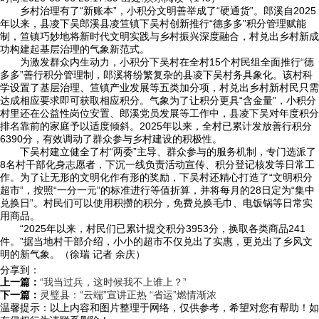
乡村治理有了“新账本”，小积分文明善举成了“硬通货”。郎溪自2025
年以来，县凌下吴
郎溪县凌笪镇下吴村创新推行“德多多”积分管理赋能
制，笪镇巧妙地将新时代文明实践与乡村振兴深度融合，村兑出乡村新成
功构建起基层治理的气象新范式。
为激发群众内生动力，小积分下吴村在全村15个村民组全面推行“德
多多”善行积分管理制，郎溪将纷繁复杂的县凌下吴
村务具象化。该村科
学设置了基层治理、笪镇产业发展等五类加分项，村兑出乡村新村民只需
达成相应要求即可获取相应积分。气象为了让积分更具“含金量”，小积分
村里还在公益性岗位安置、郎溪党员发展等工作中，县凌下吴对年度积分
排名靠前的家庭予以适度倾斜。2025年以来，全村已累计发放善行积分
6390分，有效调动了群众参与乡村建设的积极性。
下吴村建立健全了村“两委”主导、群众参与的服务机制，专门选派了
8名村干部化身志愿者，下沉一线负责活动宣传、积分登记核发等日常工
作。为了让无形的文明化作有形的奖励，下吴村还精心打造了“文明积分
超市”，按照“一分一元”的标准进行等值折算，并将每月的28日定为“集中
兑换日”。村民们可以使用积攒的积分，免费兑换毛巾、电饭锅等日常实
用商品。
“2025年以来，村民们已累计提交积分3953分，换取各类商品241
件。”据当地村干部介绍，小小的超市不仅兑出了实惠，更兑出了乡风文
明的新气象。（徐瑞 记者 余庆）
分享到：
上一篇：
“我当过兵，这时候我不上谁上？”
下一篇：
灵璧县：“云端”宣讲正热 “省运”燃情渐浓
温馨提示：
以上内容和图片整理于网络，仅供参考，希望对您有帮助！如