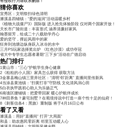
有侵权行为请联系删除！
猜你喜欢
宜秀区：文明祭扫绿色清明
濉溪县四铺镇：“爱的滋润”活动温暖乡村
《植物大战僵尸3》国际版 进入抢先体验阶段 仅对两个国家开放！
天长市广陵街道：丰富形式 涵养清廉好家风
翰墨留芳，绘成二十八载助学丹心
爱的坚守，撑起风雨中的家
狂奔到池塘边纵身跃入冰冷的水中
三月PS玩家选择奖出炉 《红色沙漠》成功夺冠
省大中专学生志愿者暑期“三下乡”活动在广德启动
热门排行
1
黄山市：“三心”护航学生身心健康
2
《粒粒的小人国》家具怎么获得 获取方法
3
金寨县梅山镇三里井社区：“清明‘邻’距离” 直播间里传新风
4
当涂县黄池镇：“扫黄打非”守防线 文化清风润心田
5
白衣执甲践初心助人为乐扬正气
6
南谯区腰铺镇：把爱带回家 暖心护航伴成长
7
种田养鱼？豪宅别墅？在蜀境传说中打造一座个性十足的仙府！
8
《刺客信条4：黑旗》重制版 将于4月16日公布
看了又看
濉溪县：用好“直播间” 打开“大局面”
和县：助农惠民零距离 邻里互动暖人心
濉溪县四铺镇：文明新风拂乡野